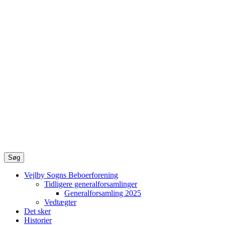
Søg
Vejlby Sogns Beboerforening
Tidligere generalforsamlinger
Generalforsamling 2025
Vedtægter
Det sker
Historier