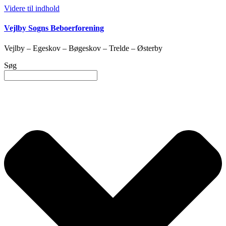
Videre til indhold
Vejlby Sogns Beboerforening
Vejlby – Egeskov – Bøgeskov – Trelde – Østerby
Søg