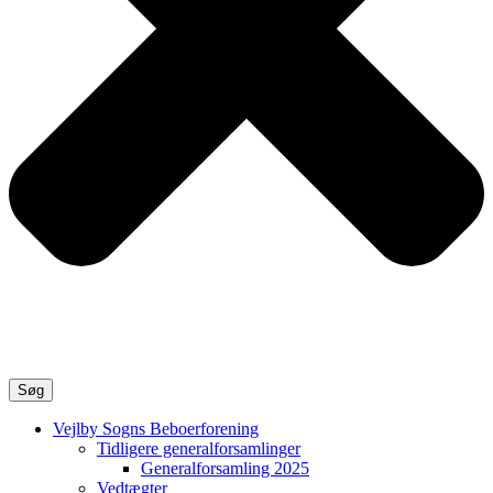
Søg
Vejlby Sogns Beboerforening
Tidligere generalforsamlinger
Generalforsamling 2025
Vedtægter