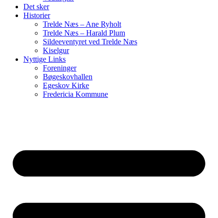
Det sker
Historier
Trelde Næs – Ane Ryholt
Trelde Næs – Harald Plum
Sildeeventyret ved Trelde Næs
Kiselgur
Nyttige Links
Foreninger
Bøgeskovhallen
Egeskov Kirke
Fredericia Kommune