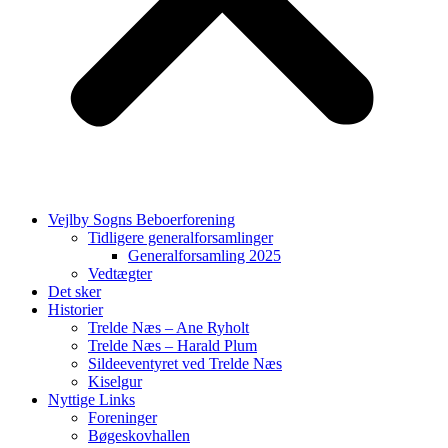
Vejlby Sogns Beboerforening
Tidligere generalforsamlinger
Generalforsamling 2025
Vedtægter
Det sker
Historier
Trelde Næs – Ane Ryholt
Trelde Næs – Harald Plum
Sildeeventyret ved Trelde Næs
Kiselgur
Nyttige Links
Foreninger
Bøgeskovhallen