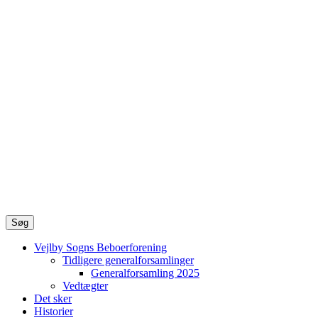
Søg
Vejlby Sogns Beboerforening
Tidligere generalforsamlinger
Generalforsamling 2025
Vedtægter
Det sker
Historier