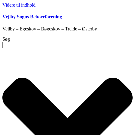
Videre til indhold
Vejlby Sogns Beboerforening
Vejlby – Egeskov – Bøgeskov – Trelde – Østerby
Søg