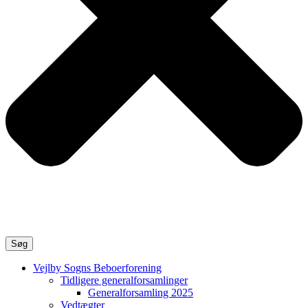
Søg
Vejlby Sogns Beboerforening
Tidligere generalforsamlinger
Generalforsamling 2025
Vedtægter