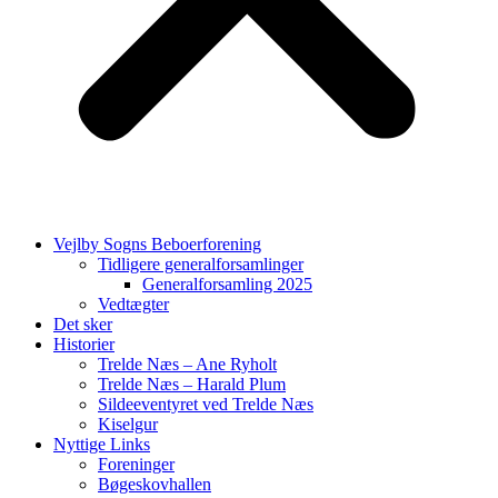
Vejlby Sogns Beboerforening
Tidligere generalforsamlinger
Generalforsamling 2025
Vedtægter
Det sker
Historier
Trelde Næs – Ane Ryholt
Trelde Næs – Harald Plum
Sildeeventyret ved Trelde Næs
Kiselgur
Nyttige Links
Foreninger
Bøgeskovhallen