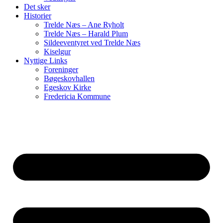
Det sker
Historier
Trelde Næs – Ane Ryholt
Trelde Næs – Harald Plum
Sildeeventyret ved Trelde Næs
Kiselgur
Nyttige Links
Foreninger
Bøgeskovhallen
Egeskov Kirke
Fredericia Kommune